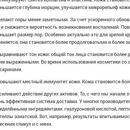
ньшается глубина морщин, улучшается микрорельеф кожи
Делают поры менее заметными. За счет ускоренного обнов
 и снижается вероятность возникновения воспалений. По
ньшает размер пор. Особенно актуально это для зрелой к
еняется, они становятся более продолговатыми и более 
Выравнивают тон кожи: общий тон лица становится более 
ее выраженными. Во время использования косметики со с
скринами.
Повышают местный иммунитет кожи. Кожа становится бол
Усиливают действие других активов. То, с чего мы начали
нь эффективная система доставки. У многих производите
еделёнными ингредиентами: гиалуроновой кислотой, пеп
теллы азиатской. Вот, например, результаты впитываемос
есения спикул и с ними.