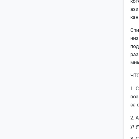
кот
ази
кан
Спи
низ
под
раз
мик
ЧТ
1. 
воз
за 
2. 
улу
3. 