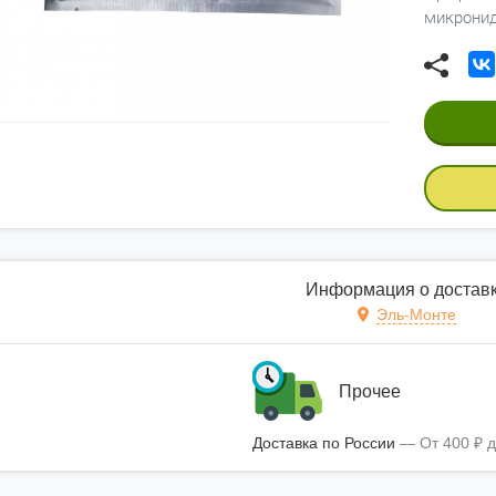
микронид
Информация о достав
Эль-Монте
Прочее
Доставка по России
От
400
₽
д