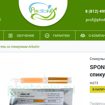
8 (812) 4
5
prof@phot
ОБУЧЕНИЕ
ГАРАНТИИ
О КОМПА
ль со спикулами Arbutin
Спикулы
SPON
спику
m273
В НАЛИ
Професси