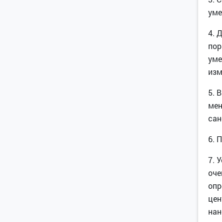
уме
4. 
пор
уме
изм
5. 
мен
сан
6. 
7. 
оче
опр
цен
нан