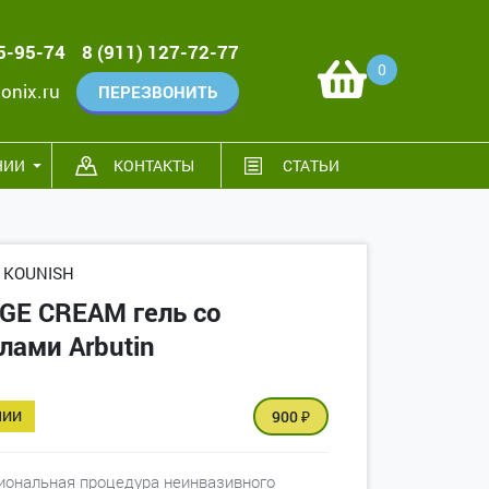
95-95-74
8 (911) 127-72-77
0
onix.ru
ПЕРЕЗВОНИТЬ
НИИ
КОНТАКТЫ
СТАТЬИ
 KOUNISH
GE CREAM гель со
лами Arbutin
ЧИИ
900
₽
ональная процедура неинвазивного