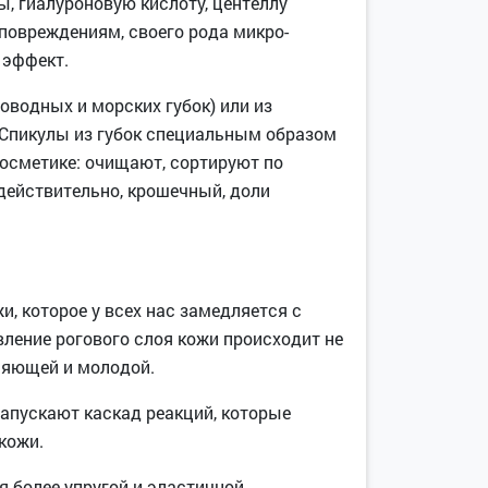
ы, гиалуроновую кислоту, центеллу
оповреждениям, своего рода микро-
 эффект.
водных и морских губок) или из
 Спикулы из губок специальным образом
косметике: очищают, сортируют по
действительно, крошечный, доли
, которое у всех нас замедляется с
ление рогового слоя кожи происходит не
сияющей и молодой.
апускают каскад реакций, которые
кожи.
я более упругой и эластичной,