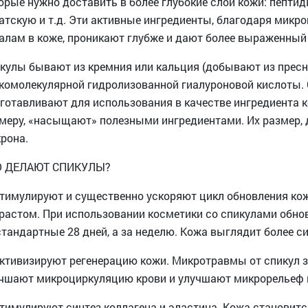
орые нужно доставить в более глубокие слои кожи: пептид
атскую и т.д. Эти активные ингредиенты, благодаря микр
алам в коже, проникают глубже и дают более выраженный
кулы бывают из кремния или кальция (добывают из пресно
комолекулярной гидролизованной гиалуроновой кислоты.
готавливают для использования в качестве ингредиента 
меру, «насыщают» полезными ингредиентами. Их размер, 
рона.
О ДЕЛАЮТ СПИКУЛЫ?
Стимулируют и существенно ускоряют цикл обновления кожи
растом. При использовании косметики со спикулами обнов
стандартные 28 дней, а за неделю. Кожа выглядит более 
Активизируют регенерацию кожи. Микротравмы от спикул з
чшают микроциркуляцию крови и улучшают микрорельеф 
Стимулируют синтез коллагена и эластина. Кожа становитс