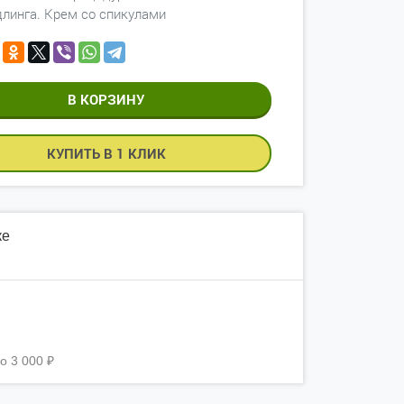
линга. Крем со спикулами
КУПИТЬ В 1 КЛИК
ке
о
3 000
₽