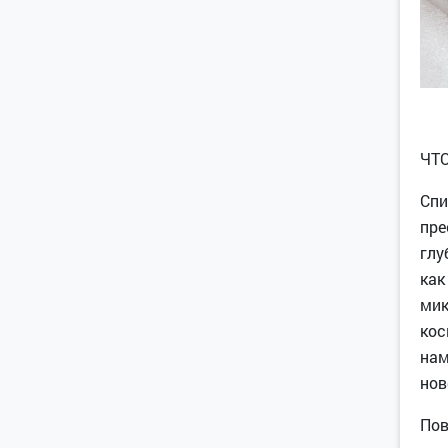
ЧТ
Спи
пре
глу
как
мик
кос
нам
нов
Пов