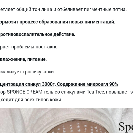
етляет общий тон лица и отбеливает пигментные пятна.
Тормозит процесс образования новых пигментаций.
Противовоспалительное действие.
рает проблемы пост-акне.
Увлажнение, питание.
мализует трофику кожи.
центрация спикул 3000г, Содержание микроигл 90%
ор SPONGE CREAM гель со спикулами Tea Tree
,
повышает
э
дходит
для
всех
типов
кожи