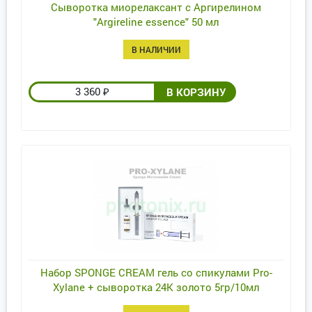
Сыворотка миорелаксант с Аргирелином
"Argireline essence" 50 мл
В НАЛИЧИИ
3 360
₽
Набор SPONGE CREAM гель со спикулами Pro-
Xylane + сыворотка 24К золото 5гр/10мл