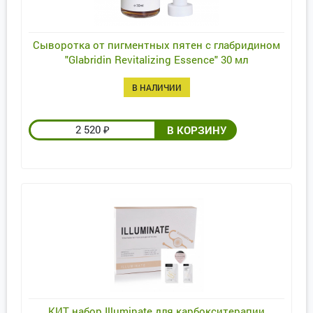
Сыворотка от пигментных пятен с глабридином
"Glabridin Revitalizing Essence" 30 мл
В НАЛИЧИИ
2 520
₽
КИТ набор Illuminate для карбокситерапии