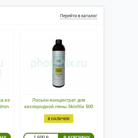
Перейти в каталог
а из
Лосьон-концентрат для
dron
кислородной пены SkinNix 500
мл
В НАЛИЧИИ
1 600
₽