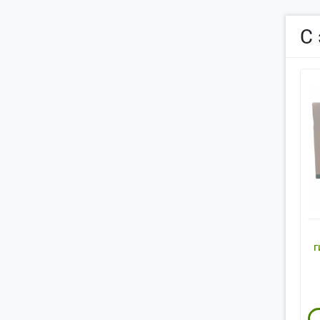
С
г
Re