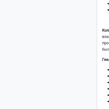
Кол
вла
про
быс
Гиа