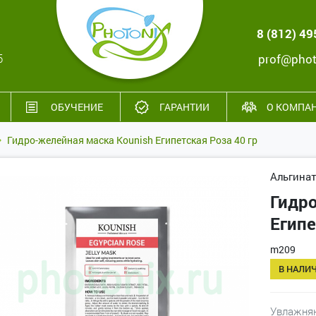
8 (812) 4
5
prof@phot
ОБУЧЕНИЕ
ГАРАНТИИ
О КОМПА
Гидро-желейная маска Kounish Египетская Роза 40 гр
Альгина
Гидро
Египе
m209
В НАЛИ
Увлажняю