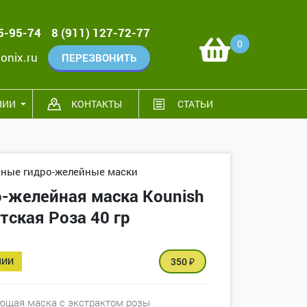
95-95-74
8 (911) 127-72-77
0
onix.ru
ПЕРЕЗВОНИТЬ
НИИ
КОНТАКТЫ
СТАТЬИ
тные гидро-желейные маски
-желейная маска Kounish
тская Роза 40 гр
ЧИИ
350
₽
щая маска с экстрактом розы