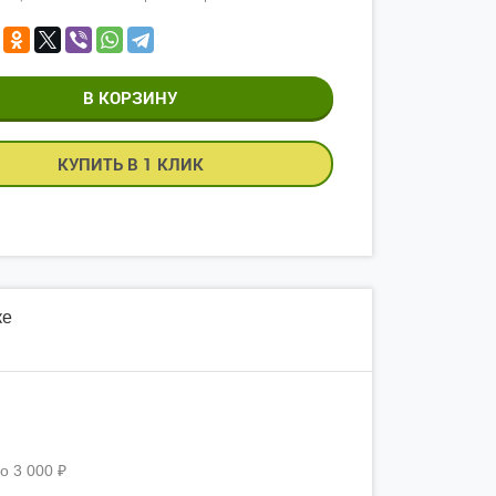
КУПИТЬ В 1 КЛИК
ке
о
3 000
₽