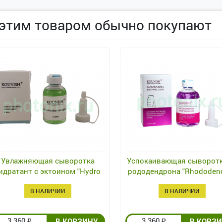
 этим товаром обычно покупают
Увлажняющая сыворотка
Успокаивающая сыворотк
идратант с эктоином "Hydro
рододендрона "Rhododen
pairing Ectoin Essence" 30 мл
soothing liquid", 50 мл
В НАЛИЧИИ
В НАЛИЧИИ
3 360
3 360
₽
₽